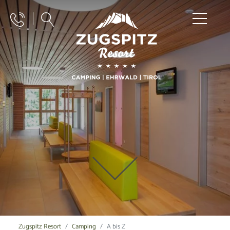
Zugspitz Resort
Camping
A bis Z