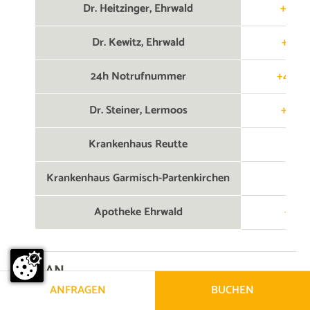
Dr. Heitzinger, Ehrwald
+43 5
Dr. Kewitz, Ehrwald
+43 5
24h Notrufnummer
+43 56
Dr. Steiner, Lermoos
+43 5
Krankenhaus Reutte
+43 
Krankenhaus Garmisch-Partenkirchen
+49 
Apotheke Ehrwald
+43 5
WLAN
ANFRAGEN
BUCHEN
WLAN ist im gesamten Resort, inkl. auf den Zimmern und
Suiten, kostenlos und zu jeder Zeit nutzbar. Die