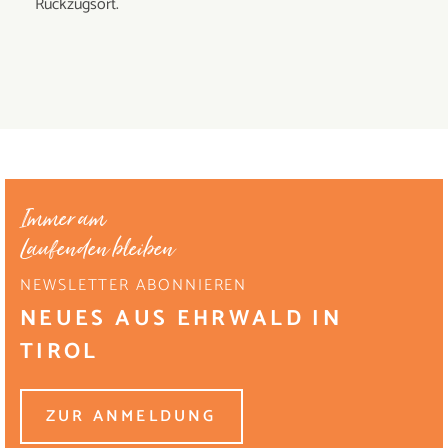
Rückzugsort.
Immer am
Laufenden bleiben
NEWSLETTER ABONNIEREN
NEUES AUS EHRWALD IN
TIROL
ZUR ANMELDUNG