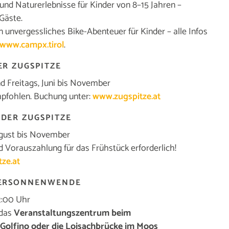
und Naturerlebnisse für Kinder von 8–15 Jahren –
 Gäste.
n unvergessliches Bike-Abenteuer für Kinder – alle Infos
www.campx.tirol
.
R ZUGSPITZE
 Freitags, Juni bis November
mpfohlen. Buchung unter:
www.zugspitze.at
DER ZUGSPITZE
gust bis November
d Vorauszahlung für das Frühstück erforderlich!
ze.at
MERSONNENWENDE
2:00 Uhr
 das
Veranstaltungszentrum beim
 Golfino oder die Loisachbrücke im Moos