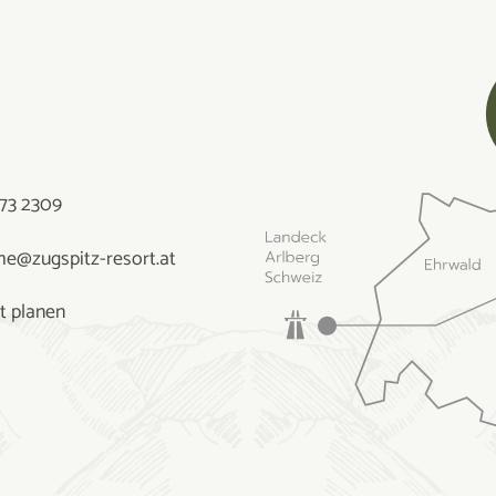
73 2309
e@zugspitz-resort.at
t planen