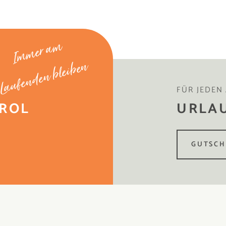
Immer am
Laufenden bleiben
FÜR JEDEN
IROL
URLA
GUTSCH