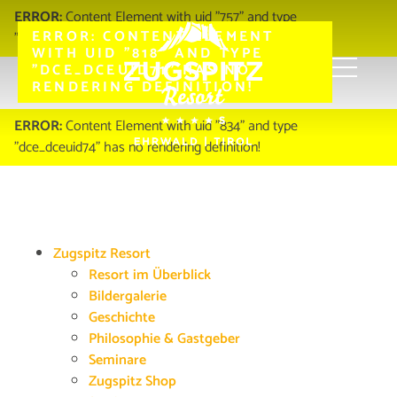
ERROR:
Content Element with uid "757" and type
ERROR:
CONTENT ELEMENT
"dce_dceuid67" has no rendering definition!
WITH UID "818" AND TYPE
"DCE_DCEUID71" HAS NO
RENDERING DEFINITION!
Zugspitz Resort
Sitemap
ERROR:
Content Element with uid "834" and type
"dce_dceuid74" has no rendering definition!
Zugspitz Resort
Resort im Überblick
Bildergalerie
Geschichte
Philosophie & Gastgeber
Seminare
Zugspitz Shop