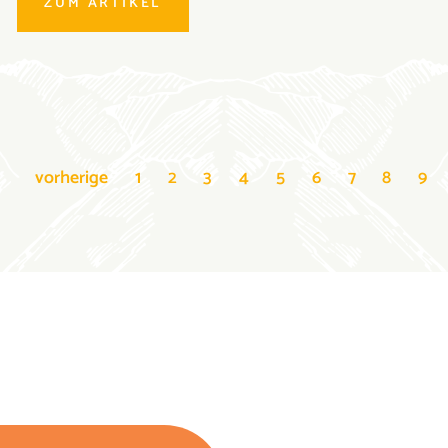
ZUM ARTIKEL
vorherige
1
2
3
4
5
6
7
8
9