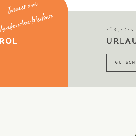
Immer am
Laufenden bleiben
FÜR JEDEN
IROL
URLA
GUTSCH